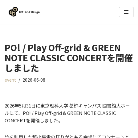
コ
ン
テ
ン
PO! / Play Off-grid & GREEN
ツ
へ
NOTE CLASSIC CONCERTを開催
ス
しました
キ
ッ
event
2026-06-08
プ
2026年5月31日に東京理科大学 葛飾キャンパス 図書館大ホー
ルにて、PO! / Play Off-grid & GREEN NOTE CLASSIC
CONCERTを開催しました。
竹を利用した超小集電の灯りがともる会場にてコンサートと