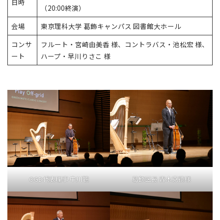
日時
（20:00終演）
会場
東京理科大学 葛飾キャンパス 図書館大ホール
コンサ
フルート・宮崎由美香 様、コントラバス・池松宏 様、
ート
ハープ・早川りさこ 様
OGD代表理事 中川聰
葛飾区長 青木克德様