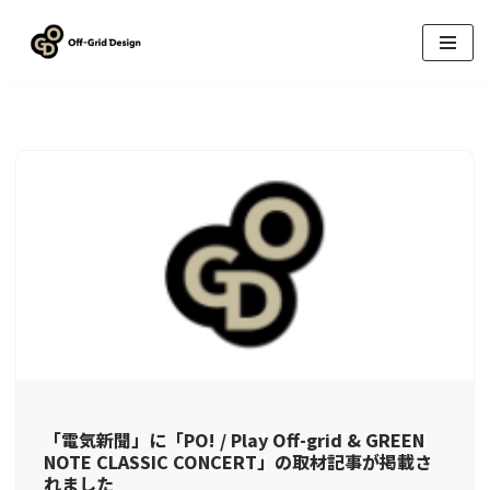
コ
ン
テ
ン
ツ
へ
ス
キ
ッ
プ
「電気新聞」に「PO! / Play Off-grid & GREEN
NOTE CLASSIC CONCERT」の取材記事が掲載さ
れました